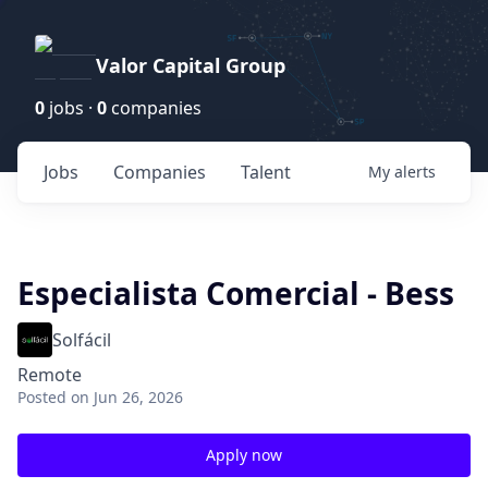
Valor Capital Group
0
jobs ·
0
companies
Jobs
Companies
Talent
My
alerts
Especialista Comercial - Bess
Solfácil
Remote
Posted
on Jun 26, 2026
Apply now