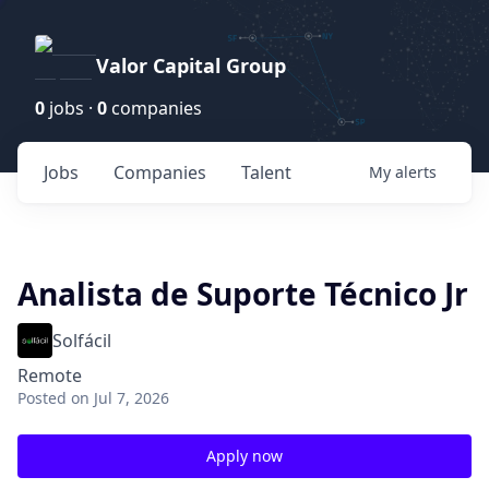
Valor Capital Group
0
jobs ·
0
companies
Jobs
Companies
Talent
My
alerts
Analista de Suporte Técnico Jr
Solfácil
Remote
Posted
on Jul 7, 2026
Apply now