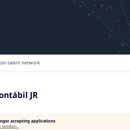
Join talent network
ontábil JR
longer accepting applications
t
tembici.
.