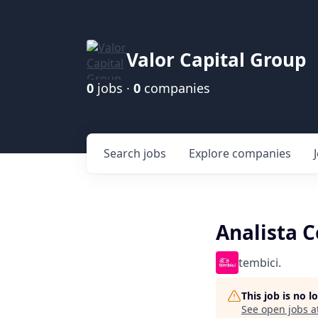
Valor Capital Group
0
jobs ·
0
companies
Search
jobs
Explore
companies
Analista C
tembici.
This job is no 
See open jobs a