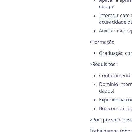
Aplicar e apri
equipe.
Interagir com 
acuracidade d
Auxiliar na pr
>Formação:
Graduação conc
>Requisitos:
Conhecimento
Domínio interm
dados).
Experiência co
Boa comunicaçã
>Por que você deve 
Trabalhamos todos 