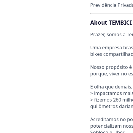
Previdência Privad
About TEMBICI
Prazer, somos a Te
Uma empresa brasil
bikes compartilhad
Nosso propósito é 
porque, viver no 
E olha que demais,
> impactamos mais
> fizemos 260 mil
quilômetros dariam 
Acreditamos no pot
potencializam nossa
Sobloco e Uber.