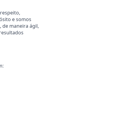
respeito,
ósito e somos
 de maneira ágil,
resultados
m: