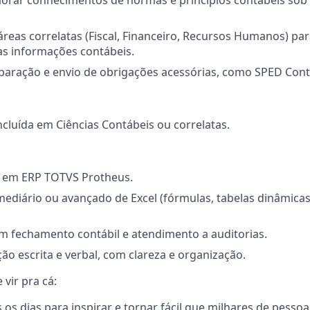
morar conhecimentos de normas e princípios contábeis sob
áreas correlatas (Fiscal, Financeiro, Recursos Humanos) par
as informações contábeis.
eparação e envio de obrigações acessórias, como SPED Contá
luída em Ciências Contábeis ou correlatas.
 em ERP TOTVS Protheus.
ediário ou avançado de Excel (fórmulas, tabelas dinâmicas,
m fechamento contábil e atendimento a auditorias.
o escrita e verbal, com clareza e organização.
vir pra cá:
os dias para inspirar e tornar fácil que milhares de pess