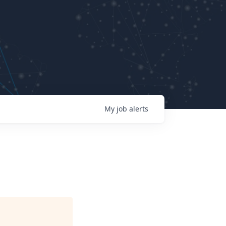
My
job
alerts