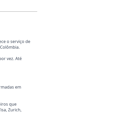
ece o serviço de
 Colômbia.
or vez. Até
formadas em
eiros que
isa, Zurich,