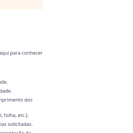
aqui para conhecer
ade.
idade.
umprimento dos
 folha, etc.).
as solicitadas.