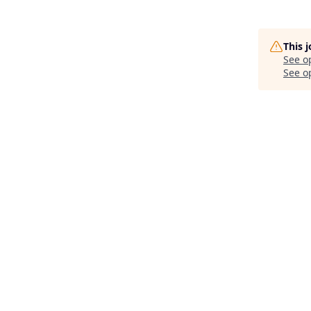
This 
See o
See op