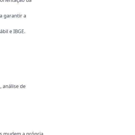
 orientação da
a garantir a
bil e IBGE.
 análise de
oas mudem a própria