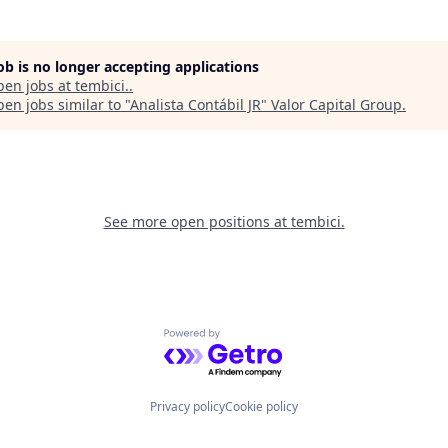
job is no longer accepting applications
pen jobs at
tembici.
.
en jobs similar to "
Analista Contábil JR
"
Valor Capital Group
.
See more open positions at
tembici.
Powered by Getro.com
Privacy policy
Cookie policy