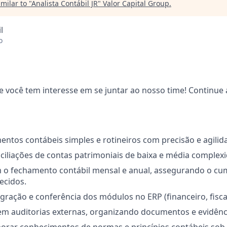
milar to "
Analista Contábil JR
"
Valor Capital Group
.
l
o
você tem interesse em se juntar ao nosso time! Continue 
entos contábeis simples e rotineiros com precisão e agilid
ciliações de contas patrimoniais de baixa e média complex
m o fechamento contábil mensal e anual, assegurando o c
ecidos.
egração e conferência dos módulos no ERP (financeiro, fiscal,
em auditorias externas, organizando documentos e evidênci