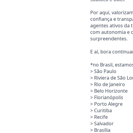
Por aqui, valoriza
confiança e trans
agentes ativos da 
com autonomia e c
surpreendentes.
E aí, bora continu
*no Brasil, estamo
> São Paulo
> Riviera de São L
> Rio de Janeiro
> Belo Horizonte
> Florianópolis
> Porto Alegre
> Curitiba
> Recife
> Salvador
> Brasília