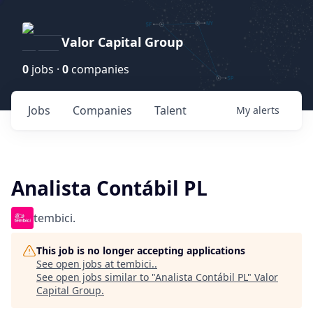
Valor Capital Group
0
jobs ·
0
companies
Jobs
Companies
Talent
My
alerts
Analista Contábil PL
tembici.
This job is no longer accepting applications
See open jobs at
tembici.
.
See open jobs similar to "
Analista Contábil PL
"
Valor
Capital Group
.