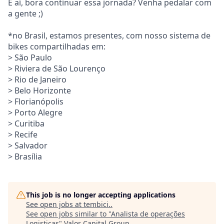
E aí, bora continuar essa jornada? Venha pedalar com
a gente ;)
*no Brasil, estamos presentes, com nosso sistema de
bikes compartilhadas em:
> São Paulo
> Riviera de São Lourenço
> Rio de Janeiro
> Belo Horizonte
> Florianópolis
> Porto Alegre
> Curitiba
> Recife
> Salvador
> Brasília
This job is no longer accepting applications
See open jobs at
tembici.
.
See open jobs similar to "
Analista de operações
Logisticas
"
Valor Capital Group
.