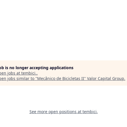
job is no longer accepting applications
pen jobs at
tembici.
.
en jobs similar to "
Mecânico de Bicicletas II
"
Valor Capital Group
.
See more open positions at
tembici.