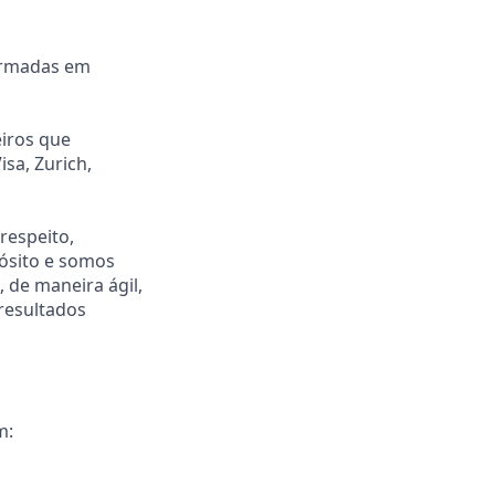
formadas em
eiros que
isa, Zurich,
respeito,
ósito e somos
 de maneira ágil,
resultados
m: