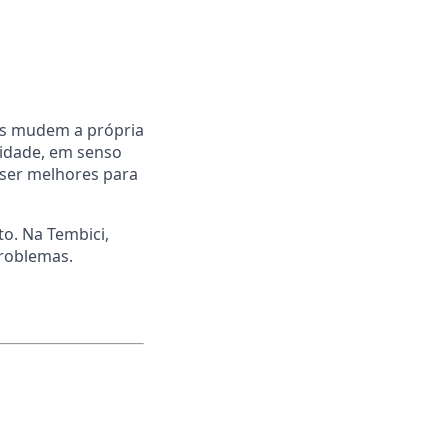
oas mudem a própria
lidade, em senso
 ser melhores para
o. Na Tembici,
problemas.