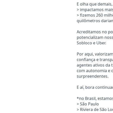
E olha que demais,
> impactamos mais
> fizemos 260 mil
quilômetros dariam 
Acreditamos no pot
potencializam nossa
Sobloco e Uber.
Por aqui, valoriza
confiança e trans
agentes ativos da 
com autonomia e c
surpreendentes.
E aí, bora continu
*no Brasil, estamo
> São Paulo
> Riviera de São L