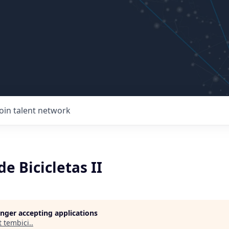
Join talent network
e Bicicletas II
longer accepting applications
t
tembici.
.