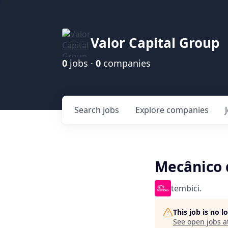
Valor Capital Group
0
jobs ·
0
companies
Search
jobs
Explore
companies
Mecânico d
tembici.
This job is no 
See open jobs a