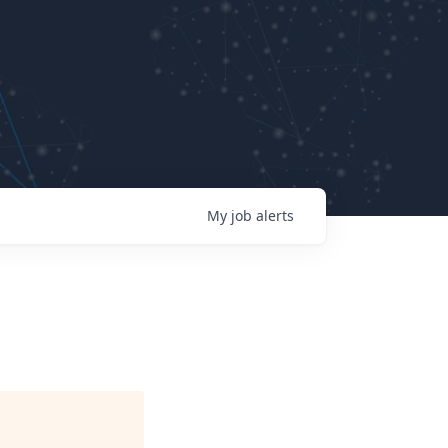
My
job
alerts