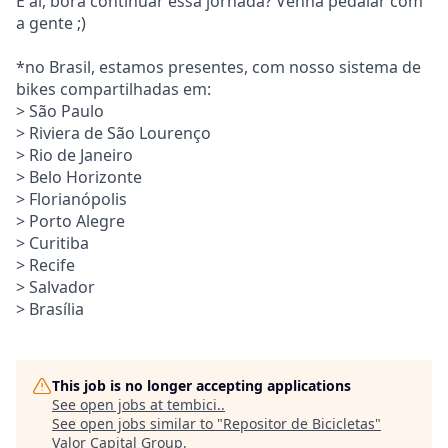
E aí, bora continuar essa jornada? Venha pedalar com
a gente ;)
*no Brasil, estamos presentes, com nosso sistema de
bikes compartilhadas em:
> São Paulo
> Riviera de São Lourenço
> Rio de Janeiro
> Belo Horizonte
> Florianópolis
> Porto Alegre
> Curitiba
> Recife
> Salvador
> Brasília
This job is no longer accepting applications
See open jobs at
tembici.
.
See open jobs similar to "
Repositor de Bicicletas
"
Valor Capital Group
.