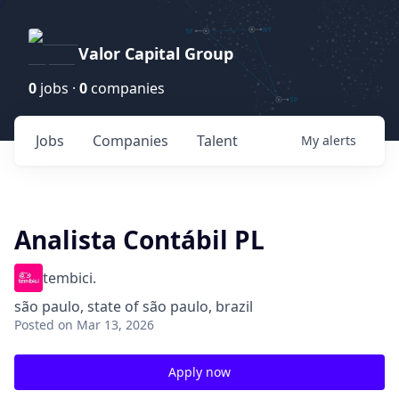
Valor Capital Group
0
jobs ·
0
companies
Jobs
Companies
Talent
My
alerts
Analista Contábil PL
tembici.
são paulo, state of são paulo, brazil
Posted
on Mar 13, 2026
Apply now