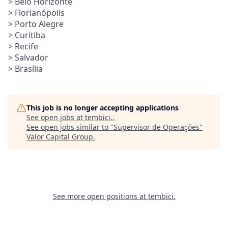
> Belo Horizonte
> Florianópolis
> Porto Alegre
> Curitiba
> Recife
> Salvador
> Brasília
This job is no longer accepting applications
See open jobs at
tembici.
.
See open jobs similar to "
Supervisor de Operações
"
Valor Capital Group
.
See more open positions at
tembici.