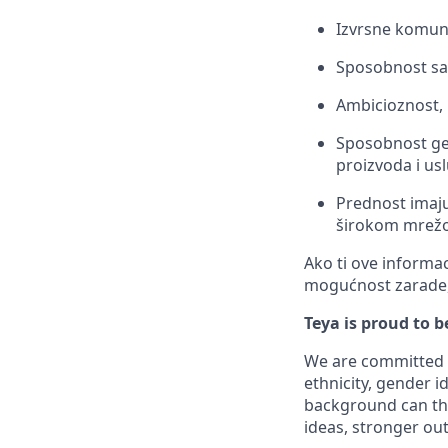
Izvrsne komuni
Sposobnost sa
Ambicioznost, 
Sposobnost gen
proizvoda i us
Prednost imaju 
širokom mrežom
Ako ti ove informac
mogućnost zarade, 
Teya is proud to 
We are committed t
ethnicity, gender id
background can thr
ideas, stronger ou