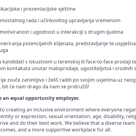
kacijske i prezentacijske vještine
mostalnog rada i učinkovitog upravljanja vremenom
motiviranost i ugodnost u interakciji s drugim ljudima
eriranja potencijalnih klijenata, predstavljanje te uspješn
luga
kandidati s iskustvom u terenskoj ili face-to-face prodaji t
 kontakata unutar maloprodaje, ugostiteljstva i srodnih 
ije zvuče zanimljivo i želiš raditi po svojim uvjetima uz neo
bit će nam drago da nam se pridružiš!
be an equal opportunity employer.
o creating an inclusive environment where everyone regard
entity or expression, sexual orientation, age, disability, reli
ive and do their best work. We believe that a diverse team 
tcomes, and a more supportive workplace for all.