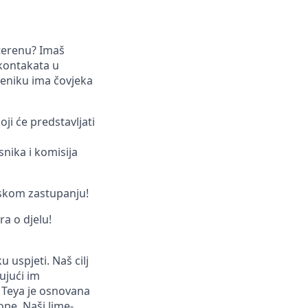
 terenu? Imaš
 kontakata u
imeniku ima čovjeka
ji će predstavljati
snika i komisija
nskom zastupanju!
a o djelu!
 uspjeti. Naš cilj
ujući im
 Teya je osnovana
ope. Naši lime-