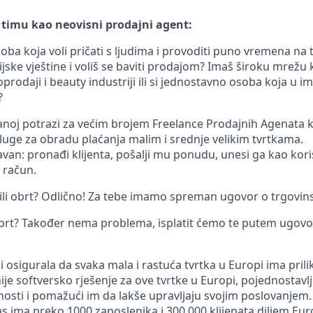
 timu kao neovisni prodajni agent:
osoba koja voli pričati s ljudima i provoditi puno vremena na
jske vještine i voliš se baviti prodajom? Imaš široku mrežu
oprodaji i beauty industriji ili si jednostavno osoba koja u 
?
anoj potrazi za većim brojem Freelance Prodajnih Agenata ko
sluge za obradu plaćanja malim i srednje velikim tvrtkama.
van: pronađi klijenta, pošalji mu ponudu, unesi ga kao kori
 račun.
u ili obrt? Odlično! Za tebe imamo spreman ugovor o trgovi
brt? Također nema problema, isplatit ćemo te putem ugovor
i osigurala da svaka mala i rastuća tvrtka u Europi ima priliku
nije softversko rješenje za ove tvrtke u Europi, pojednostavlj
osti i pomažući im da lakše upravljaju svojim poslovanjem.
s ima preko 1000 zaposlenika i 300,000 klijenata diljem Eur