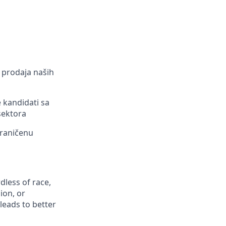
a prodaja naših
e kandidati sa
sektora
graničenu
less of race,
gion, or
leads to better