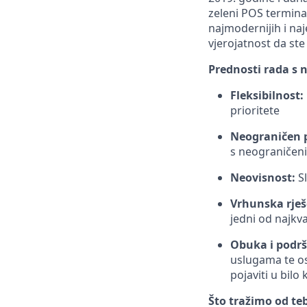
zeleni POS terminal
najmodernijih i naj
vjerojatnost da ste
Prednosti rada s 
Fleksibilnost:
prioritete
Neograničen p
s neograničen
Neovisnost:
Sl
Vrhunska rješ
jedni od najkval
Obuka i podrš
uslugama te o
pojaviti u bil
Što tražimo od te