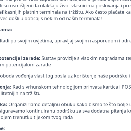
i su osmišljeni da olakšaju život vlasnicima poslovanja i pr
efikasnijih platnih terminala na tržištu. Ako često plaćate ka
 već došli u doticaj s nekim od naših terminala!
nama:
Radi po svojim uvjetima, upravljaj svojim rasporedom i odr
otencijal zarade:
Sustav provizije s visokim nagradama te
im potencijalom zarade
oboda vođenja vlastitog posla uz korištenje naše podrške i
enja:
Rad s vrhunskom tehnologijom prihvata kartica i POS
itetnijih na tržištu
ka:
Organiziriamo detaljnu obuku kako bismo te što bolje 
siguravamo kontinuiranu podršku za sva dodatna pitanja k
o kojem trenutku tijekom tvog rada
be: