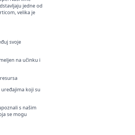
edstavljaju jedne od
rticom, velika je
eđuj svoje
meljen na učinku i
 resursa
 uređajima koji su
upoznali s našim
oja se mogu