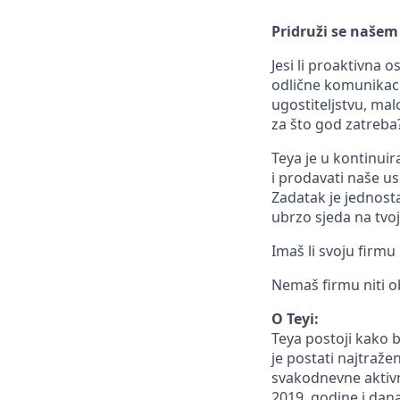
Pridruži se našem
Jesi li proaktivna 
odlične komunikaci
ugostiteljstvu, mal
za što god zatreba
Teya je u kontinuir
i prodavati naše u
Zadatak je jednosta
ubrzo sjeda na tvoj
Imaš li svoju firm
Nemaš firmu niti o
O Teyi:
Teya postoji kako b
je postati najtraže
svakodnevne aktivn
2019. godine i dana