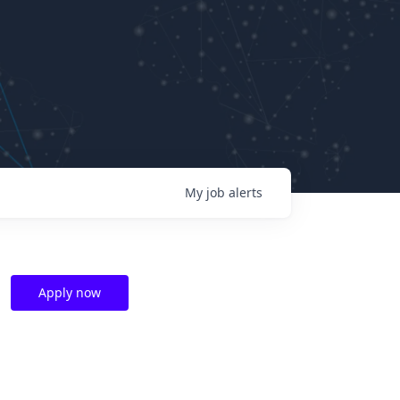
My
job
alerts
Apply now