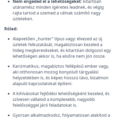
Nem engeded el a lehetőségeket
: kitartóan
utánamész minden ígéretes leadnek, és végig
rajta tartod a szemed a célnak számító nagy
üzleteken.
Rólad:
Alapvetően „hunter” típus vagy: élvezed az új
üzletek felkutatását, magabiztosan kezeled a
hideg megkereséseket, és kitartóan dolgozol egy
lehetőségen akkor is, ha elsőre nem jön össze.
Karizmatikus, magabiztos fellépésű ember vagy,
aki otthonosan mozog bonyolult tárgyalási
helyzetekben is, és képes hosszú távú, bizalmon
alapuló kapcsolatokat építeni.
A kihívásokat fejlődési lehetőségként kezeled, és
szívesen vállalod a komplexebb, nagyobb
felelősséggel járó feladatokat is.
Gyorsan alkalmazkodsz, folyamatosan alakítod a