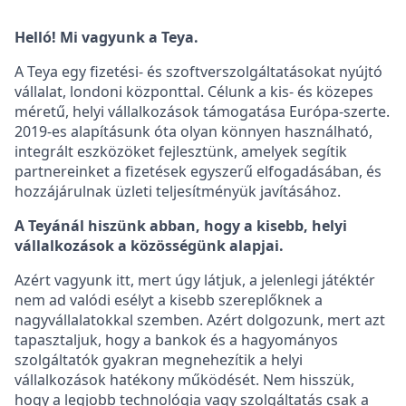
Helló! Mi vagyunk a Teya.
A Teya egy fizetési- és szoftverszolgáltatásokat nyújtó
vállalat, londoni központtal. Célunk a kis- és közepes
méretű, helyi vállalkozások támogatása Európa-szerte.
2019-es alapításunk óta olyan könnyen használható,
integrált eszközöket fejlesztünk, amelyek segítik
partnereinket a fizetések egyszerű elfogadásában, és
hozzájárulnak üzleti teljesítményük javításához.
A Teyánál hiszünk abban, hogy a kisebb, helyi
vállalkozások a közösségünk alapjai.
Azért vagyunk itt, mert úgy látjuk, a jelenlegi játéktér
nem ad valódi esélyt a kisebb szereplőknek a
nagyvállalatokkal szemben. Azért dolgozunk, mert azt
tapasztaljuk, hogy a bankok és a hagyományos
szolgáltatók gyakran megnehezítik a helyi
vállalkozások hatékony működését. Nem hisszük,
hogy a legjobb technológia vagy szolgáltatás csak a