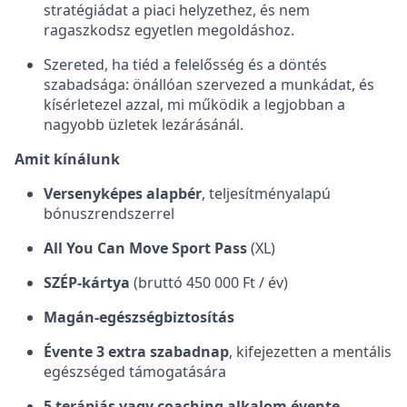
stratégiádat a piaci helyzethez, és nem
ragaszkodsz egyetlen megoldáshoz.
Szereted, ha tiéd a felelősség és a döntés
szabadsága: önállóan szervezed a munkádat, és
kísérletezel azzal, mi működik a legjobban a
nagyobb üzletek lezárásánál.
Amit kínálunk
Versenyképes alapbér
, teljesítményalapú
bónuszrendszerrel
All You Can Move Sport Pass
(XL)
SZÉP-kártya
(bruttó 450 000 Ft / év)
Magán-egészségbiztosítás
Évente 3 extra szabadnap
, kifejezetten a mentális
egészséged támogatására
5 terápiás vagy coaching alkalom évente