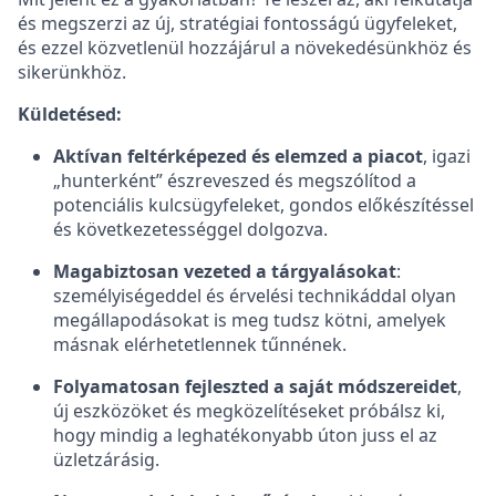
és megszerzi az új, stratégiai fontosságú ügyfeleket,
és ezzel közvetlenül hozzájárul a növekedésünkhöz és
sikerünkhöz.
Küldetésed:
Aktívan feltérképezed és elemzed a piacot
, igazi
„hunterként” észreveszed és megszólítod a
potenciális kulcsügyfeleket, gondos előkészítéssel
és következetességgel dolgozva.
Magabiztosan vezeted a tárgyalásokat
:
személyiségeddel és érvelési technikáddal olyan
megállapodásokat is meg tudsz kötni, amelyek
másnak elérhetetlennek tűnnének.
Folyamatosan fejleszted a saját módszereidet
,
új eszközöket és megközelítéseket próbálsz ki,
hogy mindig a leghatékonyabb úton juss el az
üzletzárásig.