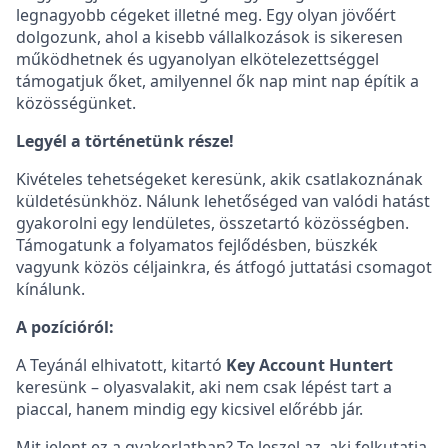
legnagyobb cégeket illetné meg. Egy olyan jövőért
dolgozunk, ahol a kisebb vállalkozások is sikeresen
működhetnek és ugyanolyan elkötelezettséggel
támogatjuk őket, amilyennel ők nap mint nap építik a
közösségünket.
Legyél a történetünk része!
Kivételes tehetségeket keresünk, akik csatlakoznának
küldetésünkhöz. Nálunk lehetőséged van valódi hatást
gyakorolni egy lendületes, összetartó közösségben.
Támogatunk a folyamatos fejlődésben, büszkék
vagyunk közös céljainkra, és átfogó juttatási csomagot
kínálunk.
A pozícióról:
A Teyánál elhivatott, kitartó
Key Account Huntert
keresünk – olyasvalakit, aki nem csak lépést tart a
piaccal, hanem mindig egy kicsivel előrébb jár.
Mit jelent ez a gyakorlatban? Te leszel az, aki felkutatja