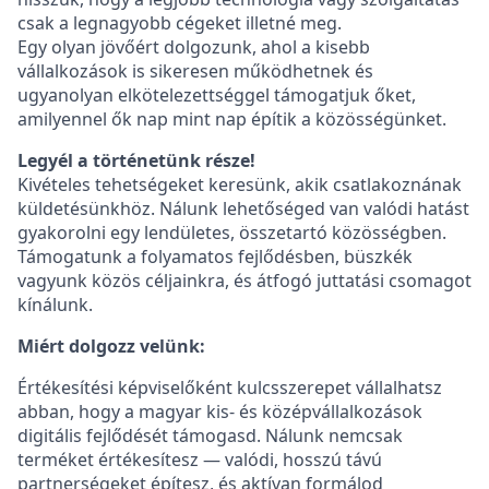
csak a legnagyobb cégeket illetné meg.
Egy olyan jövőért dolgozunk, ahol a kisebb
vállalkozások is sikeresen működhetnek és
ugyanolyan elkötelezettséggel támogatjuk őket,
amilyennel ők nap mint nap építik a közösségünket.
Legyél a történetünk része!
Kivételes tehetségeket keresünk, akik csatlakoznának
küldetésünkhöz. Nálunk lehetőséged van valódi hatást
gyakorolni egy lendületes, összetartó közösségben.
Támogatunk a folyamatos fejlődésben, büszkék
vagyunk közös céljainkra, és átfogó juttatási csomagot
kínálunk.
Miért dolgozz velünk:
Értékesítési képviselőként kulcsszerepet vállalhatsz
abban, hogy a magyar kis- és középvállalkozások
digitális fejlődését támogasd. Nálunk nemcsak
terméket értékesítesz — valódi, hosszú távú
partnerségeket építesz, és aktívan formálod