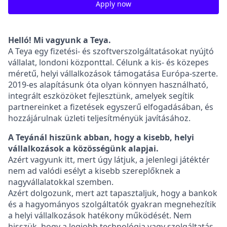
Apply now
Helló! Mi vagyunk a Teya.
A Teya egy fizetési- és szoftverszolgáltatásokat nyújtó
vállalat, londoni központtal. Célunk a kis- és közepes
méretű, helyi vállalkozások támogatása Európa-szerte.
2019-es alapításunk óta olyan könnyen használható,
integrált eszközöket fejlesztünk, amelyek segítik
partnereinket a fizetések egyszerű elfogadásában, és
hozzájárulnak üzleti teljesítményük javításához.
A Teyánál hiszünk abban, hogy a kisebb, helyi
vállalkozások a közösségünk alapjai.
Azért vagyunk itt, mert úgy látjuk, a jelenlegi játéktér
nem ad valódi esélyt a kisebb szereplőknek a
nagyvállalatokkal szemben.
Azért dolgozunk, mert azt tapasztaljuk, hogy a bankok
és a hagyományos szolgáltatók gyakran megnehezítik
a helyi vállalkozások hatékony működését. Nem
hisszük, hogy a legjobb technológia vagy szolgáltatás