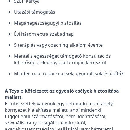
SZÉP kártya
Utazási támogatás
Magánegészségügyi biztosítás
Évi három extra szabadnap
5 terápiás vagy coaching alkalom évente
Mentális egészséget támogató konzultációs
lehetőség a Hedepy platformján keresztül
Minden nap irodai snackek, gyümölcsök és üdítők
A Teya elkötelezett az egyenlő esélyek biztosítása
mellett
.
Elkötelezettek vagyunk egy befogadó munkahelyi
környezet kialakítása mellett, ahol mindenki,
függetlenül származásától, nemi identitásától,
szexuális irányultságától, életkorától,
akadályoztatottságától, vallásától vagy hátterétől,