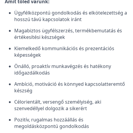
Amit tőled várunk:
Ügyfélközpontú gondolkodás és elkötelezettség a
hosszú távú kapcsolatok iránt
Magabiztos ügyfélszerzés, termékbemutatás és
értékesítési készségek
Kiemelkedő kommunikációs és prezentációs
képességek
Önálló, proaktív munkavégzés és hatékony
időgazdálkodás
Ambíció, motiváció és könnyed kapcsolatteremtő
készség
Célorientált, versengő személyiség, aki
szenvedéllyel dolgozik a sikerért
Pozitív, rugalmas hozzáállás és
megoldásközpontú gondolkodás