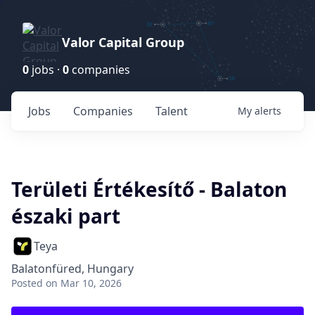
Valor Capital Group
0
jobs ·
0
companies
Jobs
Companies
Talent
My
alerts
Területi Értékesítő - Balaton
északi part
Teya
Balatonfüred, Hungary
Posted
on Mar 10, 2026