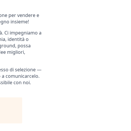
zione per vendere e
segno insieme!
tà. Ci impegniamo a
a, identità o
kground, possa
ee migliori,
esso di selezione —
mo a comunicarcelo.
ibile con noi.