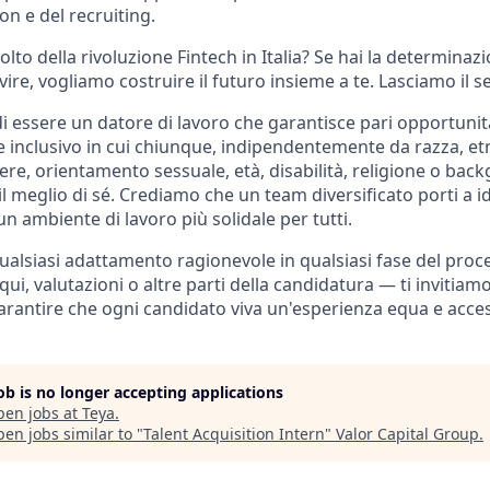
ion e del recruiting.
volto della rivoluzione Fintech in Italia? Se hai la determina
vire, vogliamo costruire il futuro insieme a te. Lasciamo il 
di essere un datore di lavoro che garantisce pari opportuni
 inclusivo in cui chiunque, indipendentemente da razza, etni
re, orientamento sessuale, età, disabilità, religione o bac
l meglio di sé. Crediamo che un team diversificato porti a id
e un ambiente di lavoro più solidale per tutti.
ualsiasi adattamento ragionevole in qualsiasi fase del proc
loqui, valutazioni o altre parti della candidatura — ti invitia
rantire che ogni candidato viva un'esperienza equa e access
job is no longer accepting applications
pen jobs at
Teya
.
en jobs similar to "
Talent Acquisition Intern
"
Valor Capital Group
.