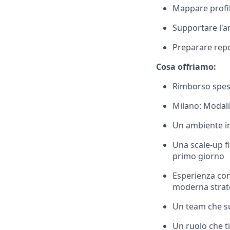
Mappare profili
Supportare l'an
Preparare repor
Cosa offriamo:
Rimborso spese
Milano: Modalit
Un ambiente in
Una scale-up f
primo giorno
Esperienza con
moderna strat
Un team che s
Un ruolo che t