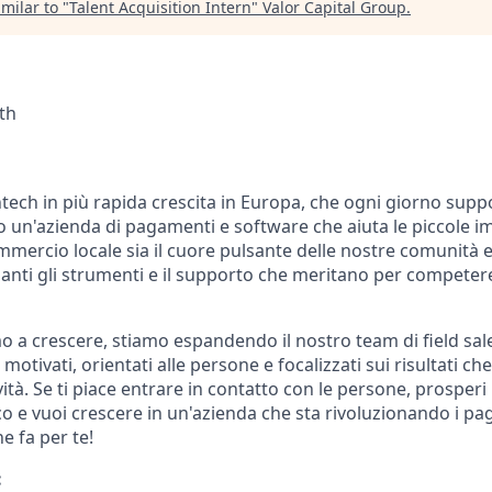
milar to "
Talent Acquisition Intern
"
Valor Capital Group
.
th
ntech in più rapida crescita in Europa, che ogni giorno suppo
amo un'azienda di pagamenti e software che aiuta le piccole i
mmercio locale sia il cuore pulsante delle nostre comunità 
ianti gli strumenti e il supporto che meritano per competer
 a crescere, stiamo espandendo il nostro team di field sale
 motivati, orientati alle persone e focalizzati sui risultati ch
vità. Se ti piace entrare in contatto con le persone, prosper
o e vuoi crescere in un'azienda che sta rivoluzionando i pag
e fa per te!
: