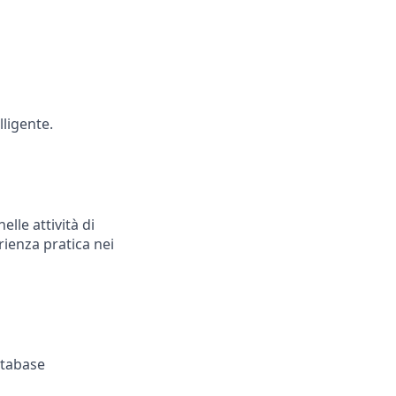
lligente.
elle attività di
ienza pratica nei
atabase