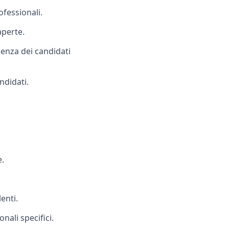
ofessionali.
aperte.
enza dei candidati
ndidati.
e.
enti.
nali specifici.