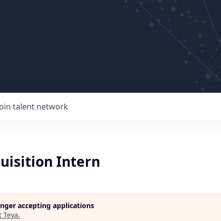
Join talent network
uisition Intern
longer accepting applications
t
Teya
.