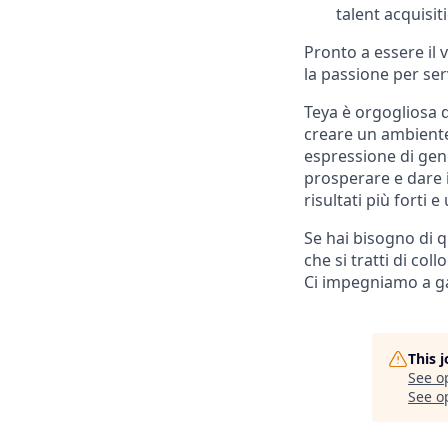
talent acquisit
Pronto a essere il 
la passione per ser
Teya è orgogliosa 
creare un ambiente
espressione di gene
prosperare e dare i
risultati più forti 
Se hai bisogno di q
che si tratti di col
Ci impegniamo a ga
This 
See o
See op