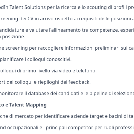
edIn Talent Solutions per la ricerca e lo scouting di profili pr
creening dei CV in arrivo rispetto ai requisiti delle posizioni 
andidature e valutare l'allineamento tra competenze, esperi
a posizione.
 screening per raccogliere informazioni preliminari sui ca
ianificare i colloqui conoscitivi.
olloqui di primo livello via video e telefono.
t dei colloqui e riepiloghi dei feedback.
nitorare il database dei candidati e le pipeline di selezion
to e Talent Mapping
he di mercato per identificare aziende target e bacini di tal
end occupazionali e i principali competitor per ruoli professio